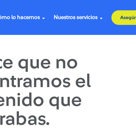
ómo lo hacemos
Nuestros servicios
Asegúr
ce que no
ntramos el
enido que
rabas.