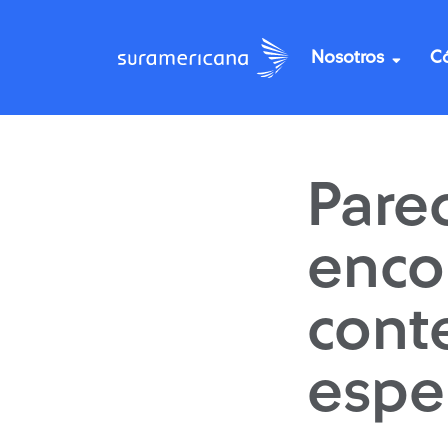
Nosotros
C
Pare
enco
cont
espe