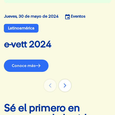
Jueves, 30 de mayo de 2024
Eventos
M
Latinoamérica
e-vett 2024
Conoce más
Sé el primero en