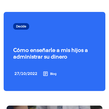
Decide
Cómo enseñarle a mis hijos a
administrar su dinero
27/10/2022
Blog