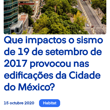
Que impactos o sismo
de 19 de setembro de
2017 provocou nas
edificações da Cidade
do México?
15 octubre 2020
Habitat