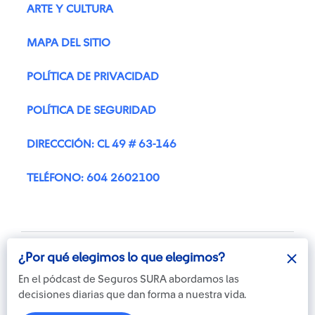
ARTE Y CULTURA
MAPA DEL SITIO
POLÍTICA DE PRIVACIDAD
POLÍTICA DE SEGURIDAD
DIRECCCIÓN: CL 49 # 63-146
TELÉFONO: 604 2602100
¿Por qué elegimos lo que elegimos?
¿Por qué elegimos lo que elegimos?
En el pódcast de Seguros SURA abordamos las
En el pódcast de Seguros SURA abordamos las
decisiones diarias que dan forma a nuestra vida.
decisiones diarias que dan forma a nuestra vida.
Otra más de
© Copyright Suramericana S.A.