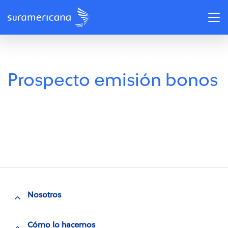
Centro de recursos
Centro de recursos
/
/
Prospecto emisión bonos
Prospecto emisión bonos
Prospecto emisión bonos
Nosotros
Cómo lo hacemos