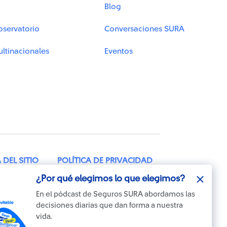
Blog
bservatorio
Conversaciones SURA
ltinacionales
Eventos
DEL SITIO
POLÍTICA DE PRIVACIDAD
¿Por qué elegimos lo que elegimos?
¿Por qué elegimos lo que elegimos?
TELÉFONO: 604 2602100
En el pódcast de Seguros SURA abordamos las
En el pódcast de Seguros SURA abordamos las
decisiones diarias que dan forma a nuestra
decisiones diarias que dan forma a nuestra
vida.
vida.