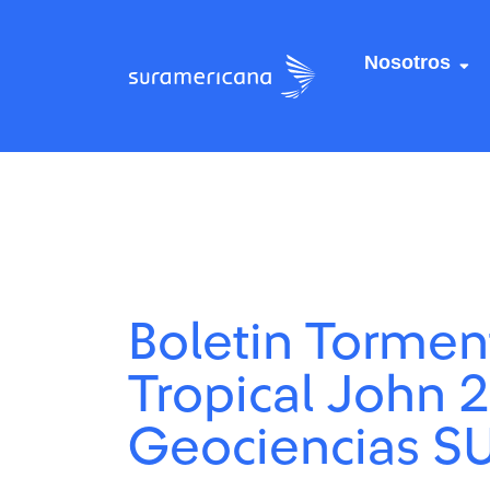
Nosotros
Centro de recursos
Centro de recursos
/
/
Boletin Tormenta Tro
Boletin Tormenta Tro
Boletin Tormen
Tropical John 2
Geociencias S