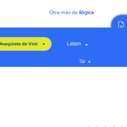
Otra más de
ilógica
Latam
Asegúrate de Vivir