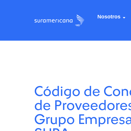
Nosotros
Centro de recursos
Centro de recursos
/
/
Código de Conducta 
Código de Conducta 
Código de Con
de Proveedore
Grupo Empresa