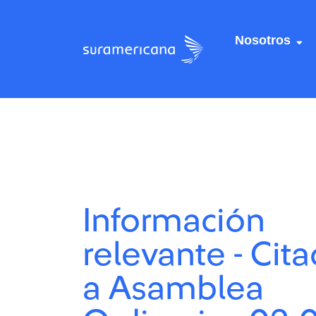
Nosotros
Centro de recursos
Centro de recursos
/
/
Información relevante
Información relevante
Información
relevante - Cita
a Asamblea