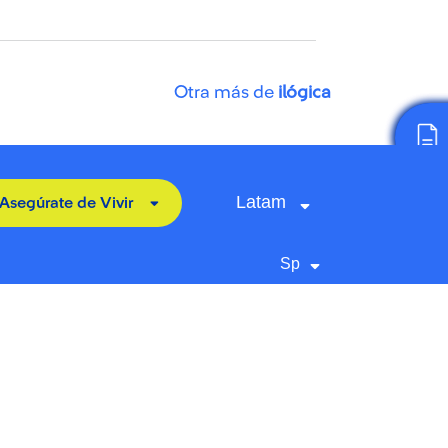
Otra más de
ilógica
Latam
Asegúrate de Vivir