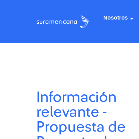
Nosotros
Centro de recursos
Centro de recursos
/
/
Información relevante
Información relevante
Información
relevante -
Propuesta de