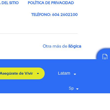
DEL SITIO
POLÍTICA DE PRIVACIDAD
TELÉFONO: 604 2602100
Otra más de
ilógica
Latam
Asegúrate de Vivir