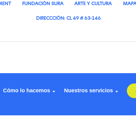
MENT
FUNDACIÓN SURA
ARTE Y CULTURA
MAPA 
DIRECCCIÓN: CL 49 # 63-146
Cómo lo hacemos
Nuestros servicios