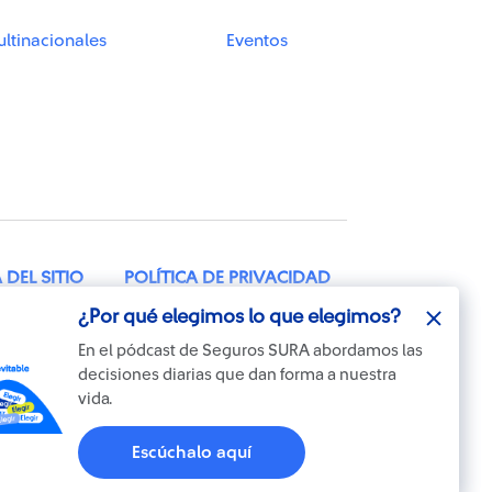
ltinacionales
Eventos
DEL SITIO
POLÍTICA DE PRIVACIDAD
¿Por qué elegimos lo que elegimos?
¿Por qué elegimos lo que elegimos?
TELÉFONO: 604 2602100
En el pódcast de Seguros SURA abordamos las
En el pódcast de Seguros SURA abordamos las
decisiones diarias que dan forma a nuestra
decisiones diarias que dan forma a nuestra
vida.
vida.
Escúchalo aquí
Escúchalo aquí
Otra más de
ilógica