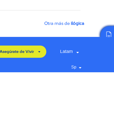
Otra más de
ilógica
Latam
Asegúrate de Vivir