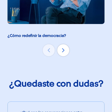
¿Cómo redefinir la democracia?
¿Có
Amé
¿Quedaste con dudas?