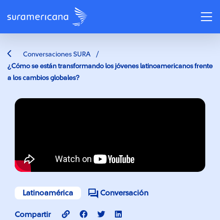
/
Conversaciones SURA
¿Cómo se están transformando los jóvenes latinoamericanos frente
a los cambios globales?
Latinoamérica
Conversación
Compartir