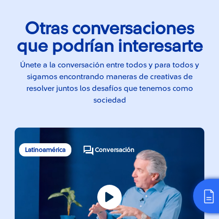
Otras conversaciones
que podrían interesarte
Únete a la conversación entre todos y para todos y
sigamos encontrando maneras de creativas de
resolver juntos los desafíos que tenemos como
sociedad
Latinoamérica
Conversación
L