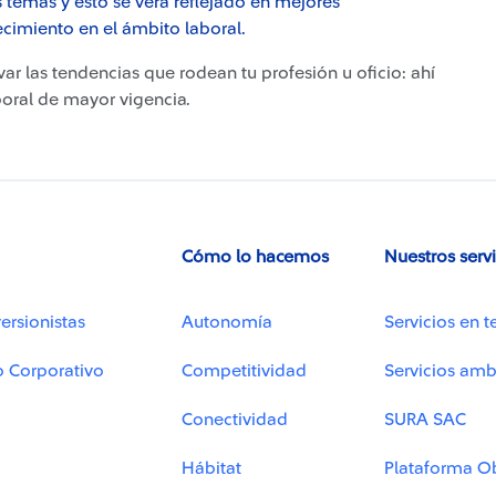
 temas y esto se verá reflejado en mejores
ecimiento en el ámbito laboral.
ar las tendencias que rodean tu profesión u oficio: ahí
boral de mayor vigencia.
Cómo lo hacemos
Nuestros serv
ersionistas
Autonomía
Servicios en t
o Corporativo
Competitividad
Servicios amb
Conectividad
SURA SAC
Hábitat
Plataforma O