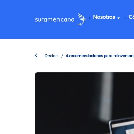
Nosotros
C
/
Decide
4 recomendaciones para reinventarse