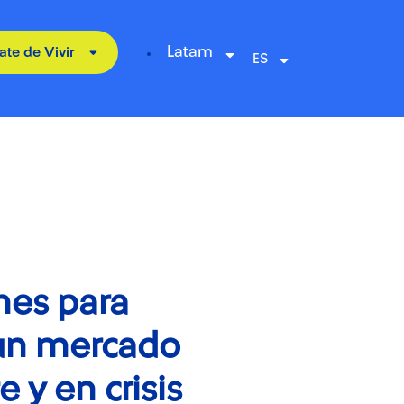
Latam
ate de Vivir
nes para
 un mercado
 y en crisis