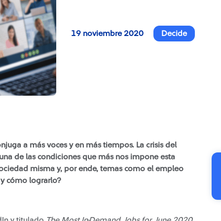
19 noviembre 2020
Decide
njuga a más voces y en más tiempos. La crisis del
ez una de las condiciones que más nos impone esta
a sociedad misma y, por ende, temas como el empleo
 y cómo lograrlo?
In y titulado
The Most In-Demand Jobs for June 2020
,