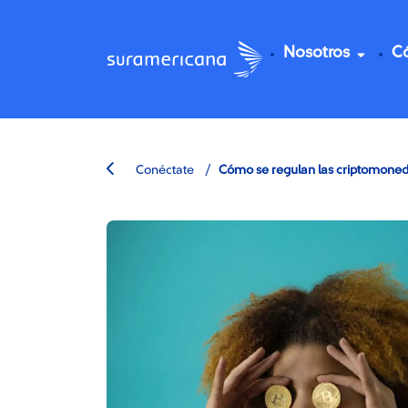
Nosotros
C
/
Conéctate
Cómo se regulan las criptomoned