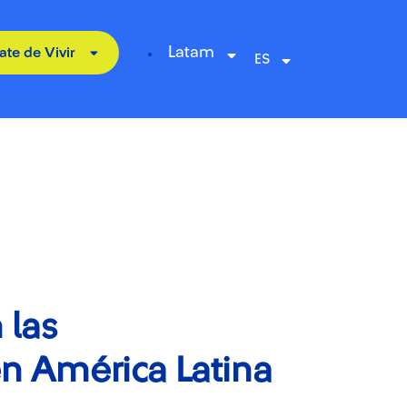
Latam
ate de Vivir
 las
n América Latina