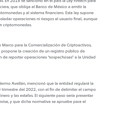
. En 2018 se sancionó en el país la Ley Fintech para
nciera, que obliga al Banco de México a emitir la
ptomonedas y al sistema financiero. Esta ley supone
asladar operaciones ni riesgos al usuario final, aunque
con criptomonedas.
y Marco para la Comercialización de Criptoactivos,
 propone la creación de un registro público de
ón de reportar operaciones “sospechosas” a la Unidad
illermo Avellán, mencionó que la entidad regulará la
trimestre del 2022, con el fin de delimitar el campo
nero y las estafas. El siguiente paso sería presentar
evise, y que dicha normativa se apruebe para el