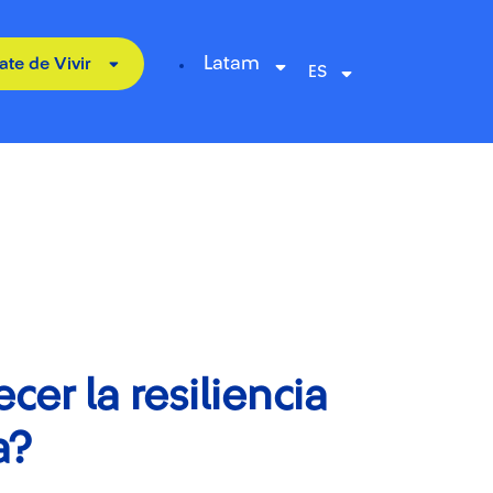
Latam
ate de Vivir
er la resiliencia
a?