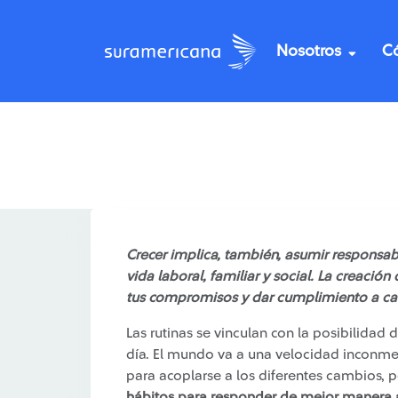
Nosotros
C
/
Recomendaciones
8 pasos para construir un
Crecer implica, también, asumir responsab
vida laboral, familiar y social. La creació
tus compromisos y dar cumplimiento a cad
Las rutinas se vinculan con la posibilidad
día. El mundo va a una velocidad inconme
para acoplarse a los diferentes cambios, 
hábitos para responder de mejor manera a 