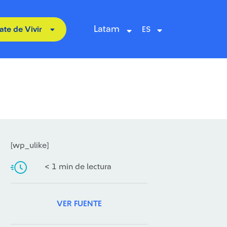
Latam
ate de Vivir
[wp_ulike]
< 1 min de lectura
VER FUENTE