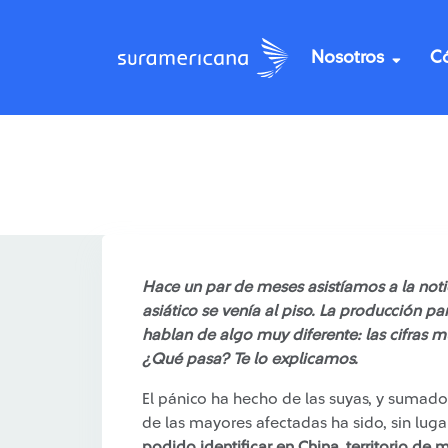
Nosotros
C
/
Recomendaciones
Tendencia: se dispara la 
Hace un par de meses asistíamos a la notic
asiático se venía al piso. La producción 
hablan de algo muy diferente: las cifras 
¿Qué pasa? Te lo explicamos.
El pánico ha hecho de las suyas, y sumado
de las mayores afectadas ha sido, sin lug
podido identificar en China, territorio de m