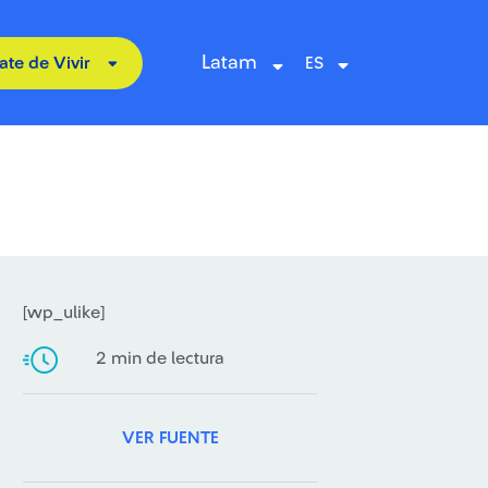
Latam
ate de Vivir
[wp_ulike]
2 min de lectura
VER FUENTE