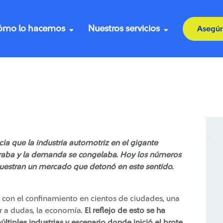
ómo lo hacemos
Nuestros servicios
Asegúr
industria automotriz en China con base en la coyuntura
ia que la industria automotriz en el gigante
paraba y la demanda se congelaba. Hoy los números
muestran un mercado que detonó en este sentido.
 con el confinamiento en cientos de ciudades, una
ar a dudas, la economía.
El reflejo de esto se ha
últiples industrias y escenario donde inició el brote.