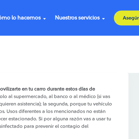
ómo lo hacemos
Nuestros servicios
Asegúr
arro para evitar la propagación del covid-19
ilizarte en tu carro durante estos días de
olo al supermercado​, al banco o al médico (si vas
uieren asistencia); la segunda, porque tu vehículo
ros​. Usos diferentes a los mencionados no están
cer estacionado. Si por alguna razón vas a usar tu
sinfectado para prevenir el contagio del