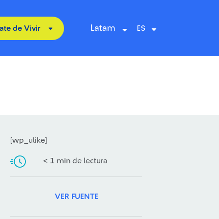
Latam
ate de Vivir
[wp_ulike]
< 1 min de lectura
VER FUENTE