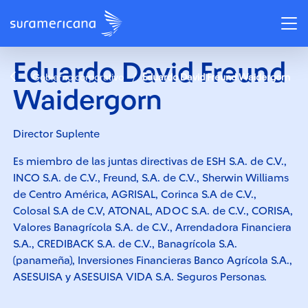
Eduardo David Freund
/
Gobierno corporativo
Eduardo David Freund Waidergorn
Waidergorn
Director Suplente
Es miembro de las juntas directivas de ESH S.A. de C.V.,
INCO S.A. de C.V., Freund, S.A. de C.V., Sherwin Williams
de Centro América, AGRISAL, Corinca S.A de C.V.,
Colosal S.A de C.V, ATONAL, ADOC S.A. de C.V., CORISA,
Valores Banagrícola S.A. de C.V., Arrendadora Financiera
S.A., CREDIBACK S.A. de C.V., Banagrícola S.A.
(panameña), Inversiones Financieras Banco Agrícola S.A.,
ASESUISA y ASESUISA VIDA S.A. Seguros Personas.