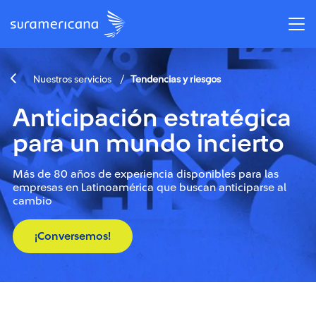
/
Nuestros servicios
Tendencias y riesgos
Anticipación estratégica
para un mundo incierto
Más de 80 años de experiencia disponibles para las
empresas en Latinoamérica que buscan anticiparse al
cambio
¡Conversemos!