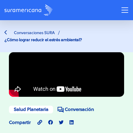
/
Conversaciones SURA
¿Cómo lograr reducir el estrés ambiental?
Salud Planetaria
Conversación
Compartir