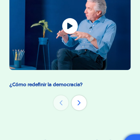
¿Cómo redefinir la democracia?
¿Có
lat