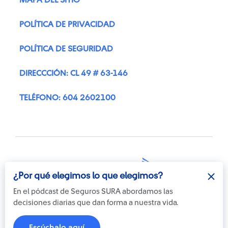
MAPA DEL SITIO
POLÍTICA DE PRIVACIDAD
POLÍTICA DE SEGURIDAD
DIRECCCIÓN: CL 49 # 63-146
TELÉFONO: 604 2602100
¿Por qué elegimos lo que elegimos?
Otra más de
© Copyright Suramericana S.A.
En el pódcast de Seguros SURA abordamos las
ilógica
2026
decisiones diarias que dan forma a nuestra vida.
Escúchalo aquí